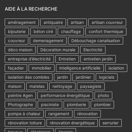
AIDE À LA RECHERCHE
aménagement
antiquaire
artisan
artisan couvreur
bijouterie
béton ciré
chauffage
confort thermique
couvreur
demenagement
Débouchage canalisation
déco maison
Décoration murale
Electricité
entreprise d’électricité
Entretien
entretien jardin
façadier
immobilier
intelligence artificielle
isolation
isolation des combles
jardin
jardinier
logiciels
maison
matelas
nettoyage
paysagiste
peintre Agen
performance énergétique
photo
Photographe
pisciniste
plomberie
plombier
pompe à chaleur
rangement
rénovation
rénovation toiture
rénovation énergétique
serrurier
travaux
éléctricien
énergie