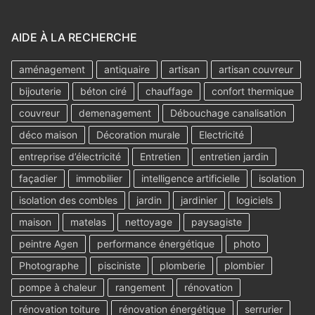
AIDE À LA RECHERCHE
aménagement
antiquaire
artisan
artisan couvreur
bijouterie
béton ciré
chauffage
confort thermique
couvreur
demenagement
Débouchage canalisation
déco maison
Décoration murale
Electricité
entreprise d’électricité
Entretien
entretien jardin
façadier
immobilier
intelligence artificielle
isolation
isolation des combles
jardin
jardinier
logiciels
maison
matelas
nettoyage
paysagiste
peintre Agen
performance énergétique
photo
Photographe
pisciniste
plomberie
plombier
pompe à chaleur
rangement
rénovation
rénovation toiture
rénovation énergétique
serrurier