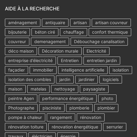
AIDE À LA RECHERCHE
aménagement
antiquaire
artisan
artisan couvreur
bijouterie
béton ciré
chauffage
confort thermique
couvreur
demenagement
Débouchage canalisation
déco maison
Décoration murale
Electricité
entreprise d’électricité
Entretien
entretien jardin
façadier
immobilier
intelligence artificielle
isolation
isolation des combles
jardin
jardinier
logiciels
maison
matelas
nettoyage
paysagiste
peintre Agen
performance énergétique
photo
Photographe
pisciniste
plomberie
plombier
pompe à chaleur
rangement
rénovation
rénovation toiture
rénovation énergétique
serrurier
travaux
éléctricien
énergie